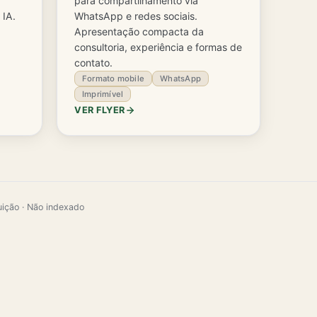
para compartilhamento via
 IA.
WhatsApp e redes sociais.
Apresentação compacta da
consultoria, experiência e formas de
contato.
Formato mobile
WhatsApp
Imprimível
VER FLYER
uição · Não indexado