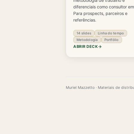
metodologia de trabalho e
diferenciais como consultor em
Para prospects, parceiros e
referências.
14 slides
Linha do tempo
Metodologia
Portfólio
ABRIR DECK
Muriel Mazzetto · Materiais de distrib